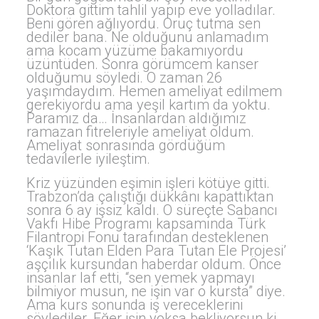
Doktora gittim tahlil yapıp eve yolladılar.
Beni gören ağlıyordu. Oruç tutma sen
dediler bana. Ne olduğunu anlamadım
ama kocam yüzüme bakamıyordu
üzüntüden. Sonra görümcem kanser
olduğumu söyledi. O zaman 26
yaşımdaydım. Hemen ameliyat edilmem
gerekiyordu ama yeşil kartım da yoktu.
Paramız da… İnsanlardan aldığımız
ramazan fitreleriyle ameliyat oldum.
Ameliyat sonrasında gördüğüm
tedavilerle iyileştim.
Kriz yüzünden eşimin işleri kötüye gitti.
Trabzon’da çalıştığı dükkânı kapattıktan
sonra 6 ay işsiz kaldı. O süreçte Sabancı
Vakfı Hibe Programı kapsamında Türk
Filantropi Fonu tarafından desteklenen
‘Kaşık Tutan Elden Para Tutan Ele Projesi’
aşçılık kursundan haberdar oldum. Önce
insanlar laf etti, “sen yemek yapmayı
bilmiyor musun, ne işin var o kursta” diye.
Ama kurs sonunda iş vereceklerini
söylediler. Eğer işin yoksa bekliyorsun ki