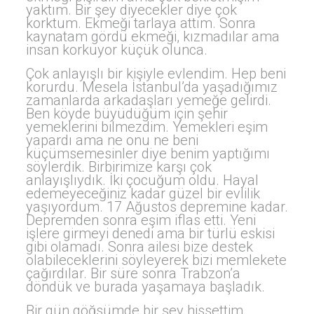
yaktım. Bir şey diyecekler diye çok
korktum. Ekmeği tarlaya attım. Sonra
kaynatam gördü ekmeği, kızmadılar ama
insan korkuyor küçük olunca.
Çok anlayışlı bir kişiyle evlendim. Hep beni
korurdu. Mesela İstanbul’da yaşadığımız
zamanlarda arkadaşları yemeğe gelirdi.
Ben köyde büyüdüğüm için şehir
yemeklerini bilmezdim. Yemekleri eşim
yapardı ama ne onu ne beni
küçümsemesinler diye benim yaptığımı
söylerdik. Birbirimize karşı çok
anlayışlıydık. İki çocuğum oldu. Hayal
edemeyeceğiniz kadar güzel bir evlilik
yaşıyordum. 17 Ağustos depremine kadar.
Depremden sonra eşim iflas etti. Yeni
işlere girmeyi denedi ama bir türlü eskisi
gibi olamadı. Sonra ailesi bize destek
olabileceklerini söyleyerek bizi memlekete
çağırdılar. Bir süre sonra Trabzon’a
döndük ve burada yaşamaya başladık.
Bir gün göğsümde bir şey hissettim.