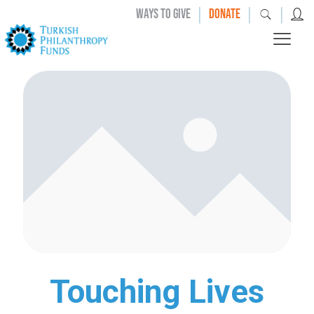
|
|
|
WAYS TO GIVE
DONATE
Touching Lives