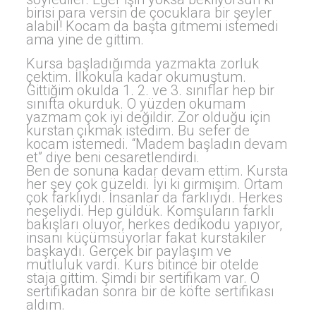
birisi para versin de çocuklara bir şeyler
alabil! Kocam da başta gitmemi istemedi
ama yine de gittim.
Kursa başladığımda yazmakta zorluk
çektim. İlkokula kadar okumuştum.
Gittiğim okulda 1. 2. ve 3. sınıflar hep bir
sınıfta okurduk. O yüzden okumam
yazmam çok iyi değildir. Zor olduğu için
kurstan çıkmak istedim. Bu sefer de
kocam istemedi. “Madem başladın devam
et” diye beni cesaretlendirdi.
Ben de sonuna kadar devam ettim. Kursta
her şey çok güzeldi. İyi ki girmişim. Ortam
çok farklıydı. İnsanlar da farklıydı. Herkes
neşeliydi. Hep güldük. Komşuların farklı
bakışları oluyor, herkes dedikodu yapıyor,
insanı küçümsüyorlar fakat kurstakiler
başkaydı. Gerçek bir paylaşım ve
mutluluk vardı. Kurs bitince bir otelde
staja gittim. Şimdi bir sertifikam var. O
sertifikadan sonra bir de köfte sertifikası
aldım.