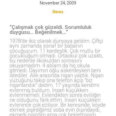
November 24, 2009
News
“Çalışmak çok güzeldi. Sorumluluk
duygusu… Beğenilmek…”
1978’de ikiz olarak dünyaya geldim. Çiftçi
aynı zamanda esnaf bir babanın
çocuğuyum. 11 kardeştik. Çok mutlu bir
çocukluğum olmadı. Ortaokul çok uzaktı,
bu nedenle ilkokuldan sonrasını
okuyamadım. 4 ablam da hiç okula
gitmedi. Dayımın oğlu askerdeyken beni
istediler. Aile arasında nişan yaptık. Nişan
yüzüğünü takıp ona telefon açıp “biz
nişanlandık” dedim. 17 yaşında kendimi
evlenmiş buldum. İnsan küçükken
evlenmemeli. Evlendikten sonra evliliğin
ne olduğunu fark ettim. İnsan küçükken
evlenince çok eziliyor. Bir keresinde, köyde
ekmek pişirdiğimiz soba evin dışındaydı,
ekmeği pişirdim ama çok bekletmişim