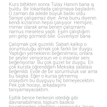
Kurs bittikten sonra Tülay Hanım bana iş
buldu. Bir lokantada çalışmaya başladım.
O zaman da ailede büyük baskı oldu.
Saniye çalışamaz diye. Ama bunu diyenin
kendi kızlarının hepsi çalışıyor. Hemşire,
mimar olarak ama benim çalışmamı
namus meselesi yaptı. Eşim çalıştığım
yeri gelip görmedi bile. Güveniyor bana.
Çalışmak çok güzeldi. Sabah kalkıp o
sorumluluğu almak çok farklı bir duygu.
Yaptığın yemeklerin beğenilmesi, onlara
bir şeyler veriyorsun ve o insanlar seni
beğeniyorlar. Bu çok güzel bir duygu. En
çok kursta öğrendiğim Meksika salatası
beğenildi. Evde de bir sorumluluk var ama
bu başka. Eğer o kursa gitmemiş
olsaydım bu duyguyu hiç bilmeyecektim.
Pek çok hocayı, arkadaşımı
tanıyamayacaktım.
Eşitlik bence herkesin istediği gibi
davranabilmesi, toplum baskısı
hissetmeden istediğini yapmasıdır. İnsan